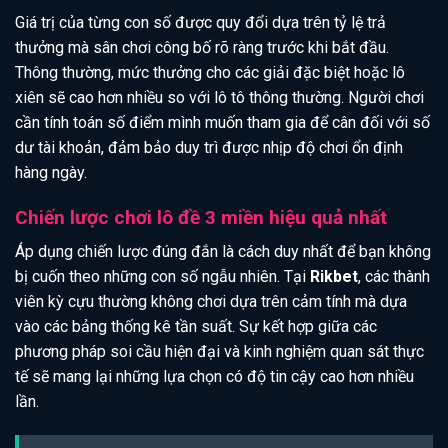
Giá trị của từng con số được quy đổi dựa trên tỷ lệ trả
thưởng mà sân chơi công bố rõ ràng trước khi bắt đầu.
Thông thường, mức thưởng cho các giải đặc biệt hoặc lô
xiên sẽ cao hơn nhiều so với lô tô thông thường. Người chơi
cần tính toán số điểm mình muốn tham gia để cân đối với số
dư tài khoản, đảm bảo duy trì được nhịp độ chơi ổn định
hàng ngày.
Chiến lược chơi lô đề 3 miền hiệu quả nhất
Áp dụng chiến lược đúng đắn là cách duy nhất để bạn không
bị cuốn theo những con số ngẫu nhiên. Tại
Rikbet
, các thành
viên kỳ cựu thường không chơi dựa trên cảm tính mà dựa
vào các bảng thống kê tần suất. Sự kết hợp giữa các
phương pháp soi cầu hiện đại và kinh nghiệm quan sát thực
tế sẽ mang lại những lựa chọn có độ tin cậy cao hơn nhiều
lần.