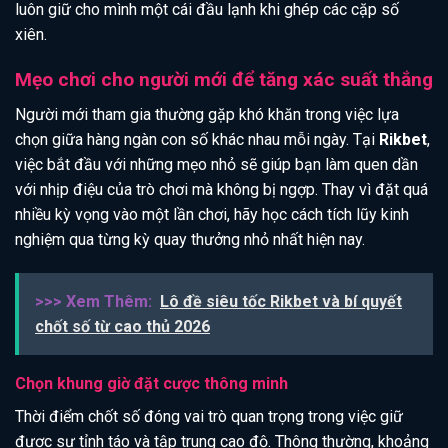
luôn giữ cho mình một cái đầu lạnh khi ghép các cặp số
xiên.
Mẹo chơi cho người mới để tăng xác suất thắng
Người mới tham gia thường gặp khó khăn trong việc lựa
chọn giữa hàng ngàn con số khác nhau mỗi ngày. Tại
Rikbet
,
việc bắt đầu với những mẹo nhỏ sẽ giúp bạn làm quen dần
với nhịp điệu của trò chơi mà không bị ngợp. Thay vì đặt quá
nhiều kỳ vọng vào một lần chơi, hãy học cách tích lũy kinh
nghiệm qua từng kỳ quay thưởng nhỏ nhất hiện nay.
>>> Xem Thêm:
Lô đề siêu tốc Rikbet và bí quyết
chốt số từ cao thủ 2026
Chọn khung giờ đặt cược thông minh
Thời điểm chốt số đóng vai trò quan trọng trong việc giữ
được sự tỉnh táo và tập trung cao độ. Thông thường, khoảng