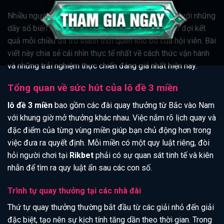
Nhiều người tìm đến
lô đề 3 miền
để thử vận may với những
dãy số biến hóa. Tại
Rikbet
, cảm giác hồi hộp chờ đợi kết
quả mỗi chiều đã trở thành thói quen khó bỏ của hội viên. Bài
viết này chia sẻ cái nhìn thực tế nhất về cách thức vận hành
và những trải nghiệm thực chiến đáng giá nhất hiện nay.
Tổng quan về sức hút của lô đề 3 miền
lô đề 3 miền
bao gồm các đài quay thưởng từ Bắc vào Nam
với khung giờ mở thưởng khác nhau. Việc nắm rõ lịch quay và
đặc điểm của từng vùng miền giúp bạn chủ động hơn trong
việc đưa ra quyết định. Mỗi miền có một quy luật riêng, đòi
hỏi người chơi tại
Rikbet
phải có sự quan sát tinh tế và kiên
nhẫn để tìm ra quy luật ẩn sau các con số.
Trình tự quay thưởng tại các nhà đài
Thứ tự quay thưởng thường bắt đầu từ các giải nhỏ đến giải
đặc biệt, tạo nên sự kịch tính tăng dần theo thời gian. Trong