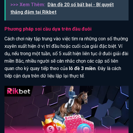
>>> Xem Thêm:
Dàn đề 20 số bất bại - Bí quyết
thắng đậm tại Rikbet
Phương pháp soi cầu dựa trên đầu đuôi
Cách chơi này tập trung vào việc tìm ra những con số thường
xuyên xuất hiện ở vị trí đầu hoặc cuối của giải đặc biệt. Ví
dụ, nếu trong một tuần, số 5 xuất hiện liên tục ở đuôi giải đài
miền Bắc, nhiều người sẽ cân nhắc chọn các cặp số liên
quan cho kỳ quay tiếp theo của
lô đề 3 miền
. Đây là cách
tiếp cận dựa trên dữ liệu lặp lại thực tế.