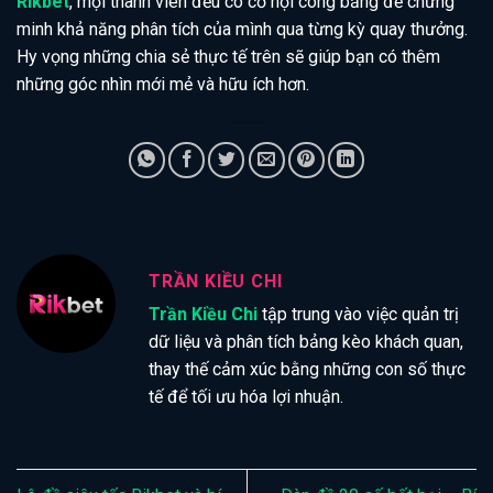
Rikbet
, mọi thành viên đều có cơ hội công bằng để chứng
minh khả năng phân tích của mình qua từng kỳ quay thưởng.
Hy vọng những chia sẻ thực tế trên sẽ giúp bạn có thêm
những góc nhìn mới mẻ và hữu ích hơn.
TRẦN KIỀU CHI
Trần Kiều Chi
tập trung vào việc quản trị
dữ liệu và phân tích bảng kèo khách quan,
thay thế cảm xúc bằng những con số thực
tế để tối ưu hóa lợi nhuận.