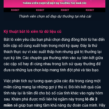
Thành viên chọn số đẹp dự thưởng tại nhà cái
Kỹ thuật bắt lô xiên từ dữ liệu cũ
Bắt lô xiên yêu cầu bạn phải chọn đúng đồng thời từ hai đến
bốn cặp số cùng xuất hiện trong một kỳ quay. Đây là thử
thách thực sự vì xác suất thấp hơn nhưng giá trị thưởng lại
cực kỳ lớn. Các chuyên gia thường nhìn vào sự liên kết giữa
các cặp số hay đi cùng nhau trong lịch sử quay thưởng để
đưa ra những lựa chọn kép mang tính đột phá và táo bạo.
Việc phân tích sự tương quan giữa các đài trong cùng một
miền cũng mang lại những gợi ý thú vị. Đôi khi kết quả của
tỉnh này lại là tiền đề cho bộ số của tỉnh khác vào ngày hôm
sau. Khám phá được mối liên hệ ngầm này trong
lô đề 3
miền
sẽ giúp bạn nâng tầm khả năng dự đoán của mình. Hãy