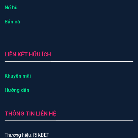
Nổ hũ
Bắn cá
LIÊN KẾT HỮU ÍCH
Khuyến mãi
Hướng dẫn
THÔNG TIN LIÊN HỆ
Thương hiệu: RIKBET