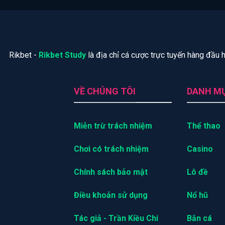
Rikbet -
Rikbet Study
là địa chỉ cá cược trực tuyến hàng đầu h
VỀ CHÚNG TÔI
DANH M
Miễn trừ trách nhiệm
Thể thao
Chơi có trách nhiệm
Casino
Chính sách bảo mật
Lô đề
Điều khoản sử dụng
Nổ hũ
Tác giả - Trần Kiều Chi
Bắn cá