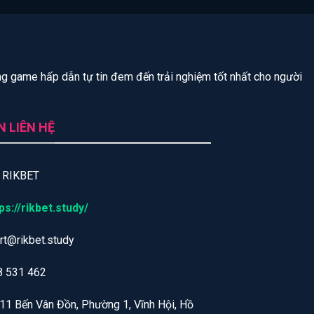
hống game hấp dẫn tự tin đem đến trải nghiệm tốt nhất cho người
 LIÊN HỆ
: RIKBET
ps://rikbet.study/
rt@rikbet.study
8 531 462
/11 Bến Vân Đồn, Phường 1, Vĩnh Hội, Hồ