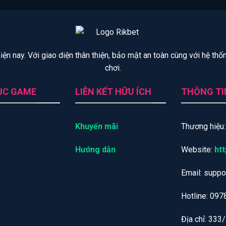
iện nay. Với giao diện thân thiện, bảo mật an toàn cùng với hệ t
chơi.
ỤC GAME
LIÊN KẾT HỮU ÍCH
THÔNG TIN
Khuyến mãi
Thương hiệu
Hướng dẫn
Website:
htt
Email:
suppo
Hotline: 097
Địa chỉ: 333