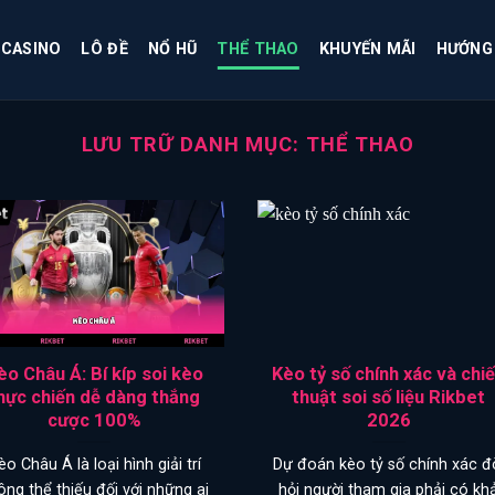
×
CASINO
LÔ ĐỀ
NỔ HŨ
THỂ THAO
KHUYẾN MÃI
HƯỚNG
LƯU TRỮ DANH MỤC:
THỂ THAO
 Brand
èo Châu Á: Bí kíp soi kèo
Kèo tỷ số chính xác và chi
hực chiến dễ dàng thắng
thuật soi số liệu Rikbet
cược 100%
2026
èo Châu Á là loại hình giải trí
Dự đoán kèo tỷ số chính xác đ
ông thể thiếu đối với những ai
hỏi người tham gia phải có kh