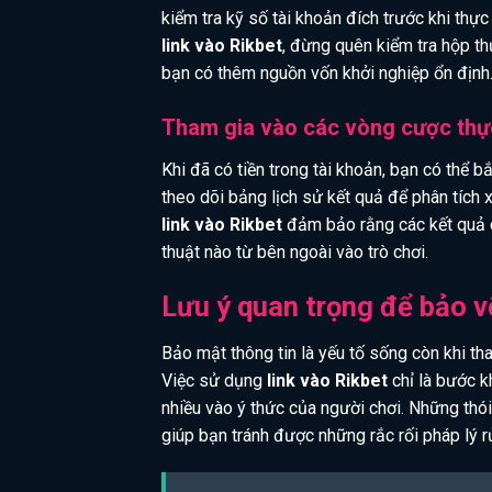
kiểm tra kỹ số tài khoản đích trước khi thự
link vào Rikbet
, đừng quên kiểm tra hộp t
bạn có thêm nguồn vốn khởi nghiệp ổn định
Tham gia vào các vòng cược thự
Khi đã có tiền trong tài khoản, bạn có thể 
theo dõi bảng lịch sử kết quả để phân tích 
link vào Rikbet
đảm bảo rằng các kết quả c
thuật nào từ bên ngoài vào trò chơi.
Lưu ý quan trọng để bảo v
Bảo mật thông tin là yếu tố sống còn khi tham
Việc sử dụng
link vào Rikbet
chỉ là bước k
nhiều vào ý thức của người chơi. Những th
giúp bạn tránh được những rắc rối pháp lý rủ