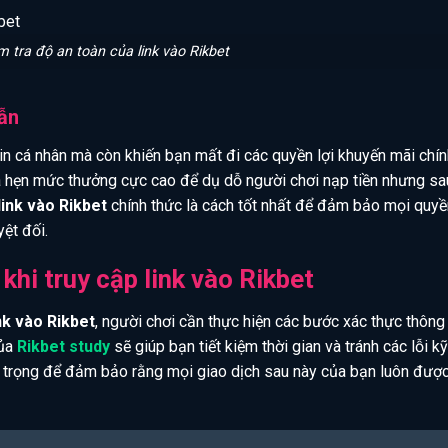
m tra độ an toàn của link vào Rikbet
ẫn
in cá nhân mà còn khiến bạn mất đi các quyền lợi khuyến mãi chín
 hẹn mức thưởng cực cao để dụ dỗ người chơi nạp tiền nhưng sa
link vào Rikbet
chính thức là cách tốt nhất để đảm bảo mọi quyề
yệt đối.
khi truy cập link vào Rikbet
nk vào Rikbet
, người chơi cần thực hiện các bước xác thực thông 
của
Rikbet study
sẽ giúp bạn tiết kiệm thời gian và tránh các lỗi kỹ
 trọng để đảm bảo rằng mọi giao dịch sau này của bạn luôn đượ