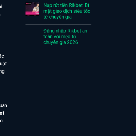
Nạp rút tiền Rikbet: Bí
i
mật giao dịch siêu tốc
n
từ chuyên gia
Đăng nhập Rikbet an
toàn với mẹo từ
chuyên gia 2026
ặc
huật
ống
quan
et
ảo