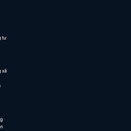
g tư
g xã
à
g.
ên