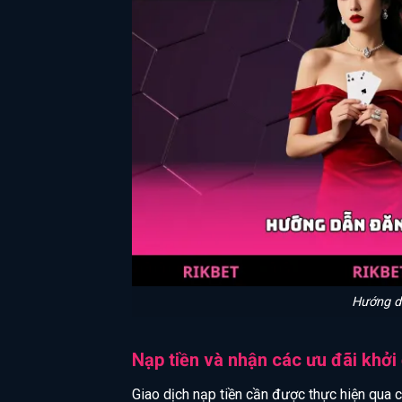
Hướng dẫ
Nạp tiền và nhận các ưu đãi khởi
Giao dịch nạp tiền cần được thực hiện qua c