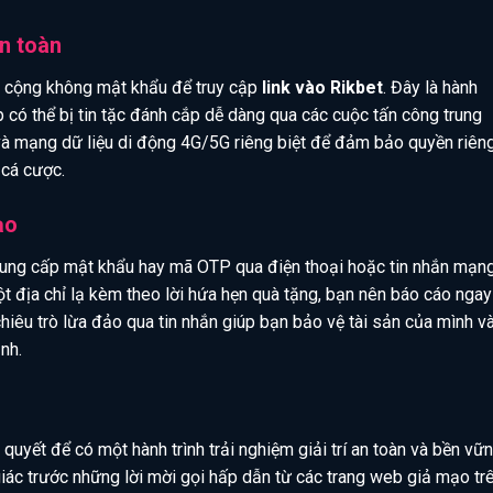
n toàn
g cộng không mật khẩu để truy cập
link vào Rikbet
. Đây là hành
 có thể bị tin tặc đánh cắp dễ dàng qua các cuộc tấn công trung
n và mạng dữ liệu di động 4G/5G riêng biệt để đảm bảo quyền riên
 cá cược.
ạo
cung cấp mật khẩu hay mã OTP qua điện thoại hoặc tin nhắn mạn
t địa chỉ lạ kèm theo lời hứa hẹn quà tặng, bạn nên báo cáo ngay
chiêu trò lừa đảo qua tin nhắn giúp bạn bảo vệ tài sản của mình v
nh.
n quyết để có một hành trình trải nghiệm giải trí an toàn và bền vữn
giác trước những lời mời gọi hấp dẫn từ các trang web giả mạo tr